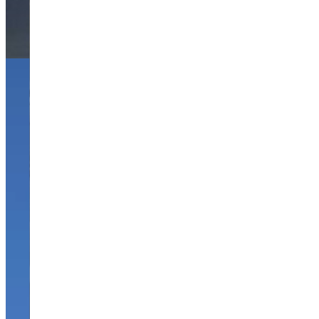
après
travaux
Centre
Léon
Bérard
Lyon
Mesures
acoustiques