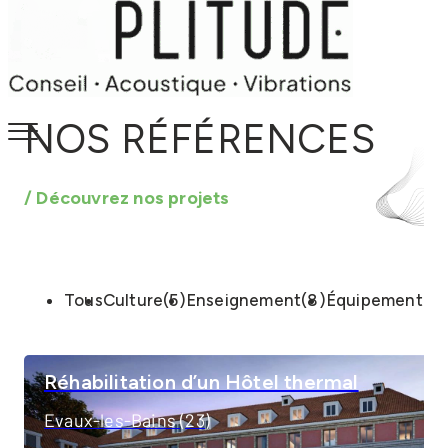
NOS RÉFÉRENCES
/ Découvrez nos projets
Tous
Culture
(5)
Enseignement
(8)
Équipement
(7)
Réhabilitation d’un Hôtel thermal
Evaux-les-Bains (23)